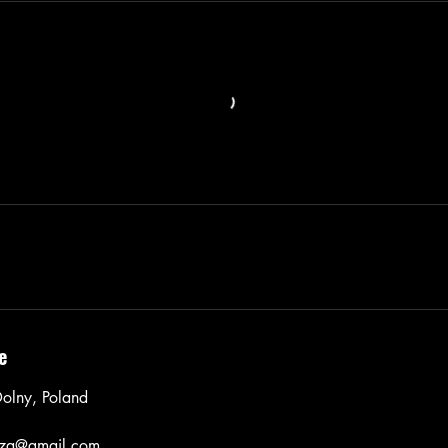
e
olny, Poland
za@gmail.com