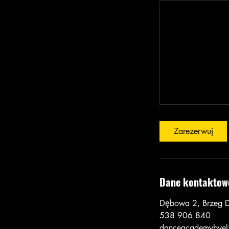
Zarezerwuj
Dane kontaktow
Dębowa 2, Brzeg D
538 906 840
danceacademybyel