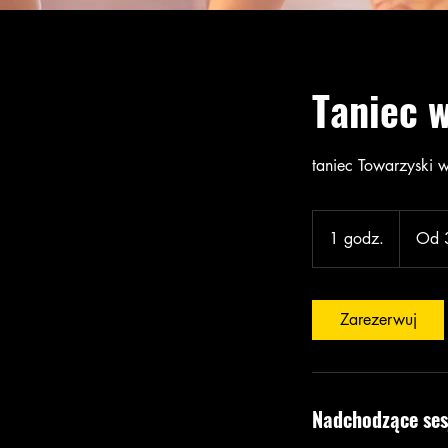
Taniec w
taniec Towarzyski
Od
30
1 godz.
1
Od 
złotych
polskich
g
o
d
Zarezerwuj
z
Nadchodzące ses